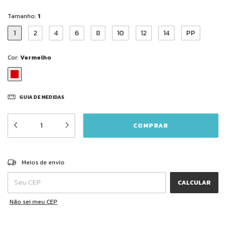
Tamanho:
1
1
2
4
6
8
10
12
14
PP
Cor:
Vermelho
GUIA DE MEDIDAS
ALTERAR CEP
Entregas para o CEP:
Meios de envio
CALCULAR
Não sei meu CEP