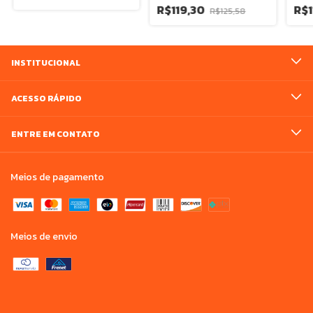
R$119,30
R$1
R$125,58
INSTITUCIONAL
ACESSO RÁPIDO
ENTRE EM CONTATO
Meios de pagamento
Meios de envio