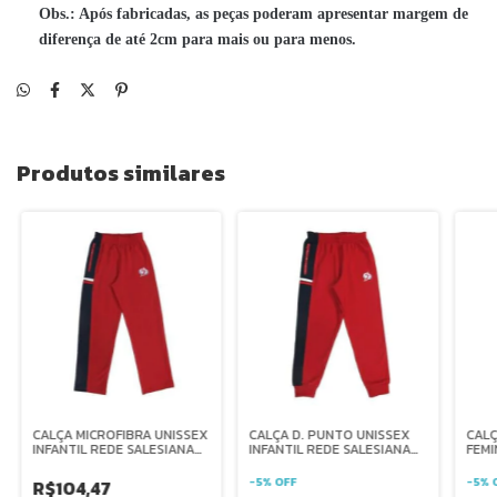
Obs.: Após fabricadas, as peças poderam apresentar margem de
diferença de até 2cm para mais ou para menos.
Produtos similares
CALÇA MICROFIBRA UNISSEX
CALÇA D. PUNTO UNISSEX
CALÇ
INFANTIL REDE SALESIANA
INFANTIL REDE SALESIANA
FEMI
BRASIL
BRASIL
SALE
-
5
%
OFF
-
5
%
R$104,47