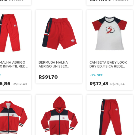
 MALHA ABRIGO
BERMUDA MALHA
CAMISETA BABY LOOK
X INFANTIL REDE
ABRIGO UNISSEX
DRY ED.FISICA REDE
ANA BRASIL
INFANTIL REDE
SALESIANA BRASIL
SALESIANA BRASIL
F
-
5
%
OFF
R$91,70
6,86
R$72,43
R$112,48
R$76,24