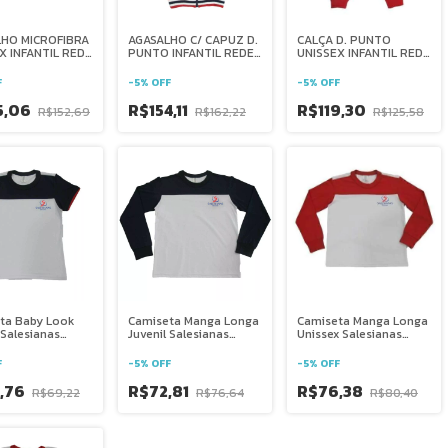
LHO MICROFIBRA
AGASALHO C/ CAPUZ D.
CALÇA D. PUNTO
X INFANTIL REDE
PUNTO INFANTIL REDE
UNISSEX INFANTIL REDE
ANA BRASIL
SALESIANA BRASIL
SALESIANA BRASIL
F
-
5
%
OFF
-
5
%
OFF
5,06
R$154,11
R$119,30
R$152,69
R$162,22
R$125,58
ta Baby Look
Camiseta Manga Longa
Camiseta Manga Longa
 Salesianas
Juvenil Salesianas
Unissex Salesianas
é
Baturité
Baturité
F
-
5
%
OFF
-
5
%
OFF
,76
R$72,81
R$76,38
R$69,22
R$76,64
R$80,40