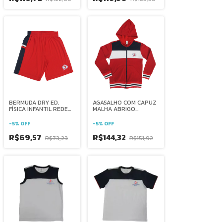
BERMUDA DRY ED.
AGASALHO COM CAPUZ
FÍSICA INFANTIL REDE
MALHA ABRIGO
SALESIANA BRASIL
INFANTIL REDE
SALESIANA BRASIL
-
5
%
OFF
-
5
%
OFF
R$69,57
R$144,32
R$73,23
R$151,92