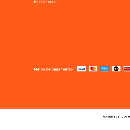
Fale Conosco
Meios de pagamento
Copyright Duali Uniformes Escolares - 31760647000145 - 2026. Todos 
Ao navegar por e