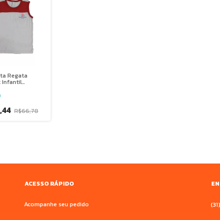
ta Regata
 Infantil
nas Baturité
F
,44
R$66,78
ACESSO RÁPIDO
EN
Acompanhe seu pedido