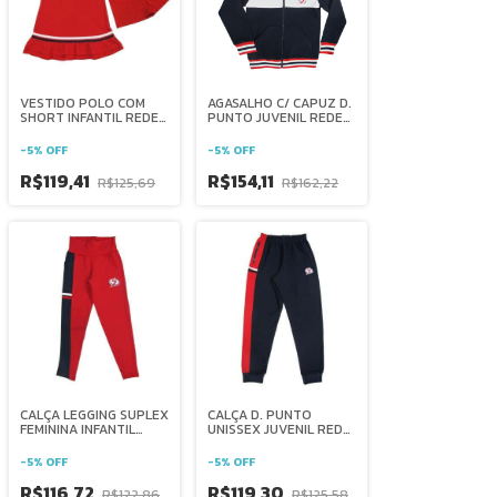
VESTIDO POLO COM
AGASALHO C/ CAPUZ D.
SHORT INFANTIL REDE
PUNTO JUVENIL REDE
SALESIANA BRASIL
SALESIANA BRASIL
-
5
%
OFF
-
5
%
OFF
R$119,41
R$154,11
R$125,69
R$162,22
CALÇA LEGGING SUPLEX
CALÇA D. PUNTO
FEMININA INFANTIL
UNISSEX JUVENIL REDE
REDE SALESIANA
SALESIANA BRASIL
BRASIL
-
5
%
OFF
-
5
%
OFF
R$116,72
R$119,30
R$122,86
R$125,58