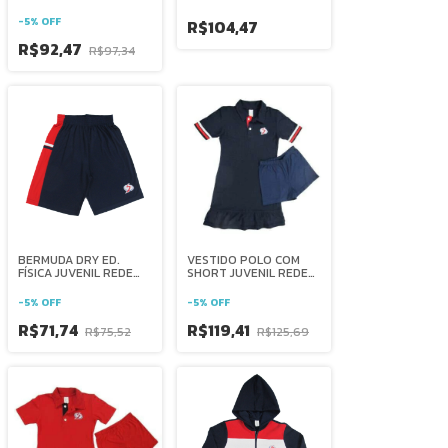
SALESIANA BRASIL
SALESIANA BRASIL
-
5
%
OFF
R$104,47
R$92,47
R$97,34
BERMUDA DRY ED.
VESTIDO POLO COM
FÍSICA JUVENIL REDE
SHORT JUVENIL REDE
SALESIANA BRASIL
SALESIANA BRASIL
-
5
%
OFF
-
5
%
OFF
R$71,74
R$119,41
R$75,52
R$125,69