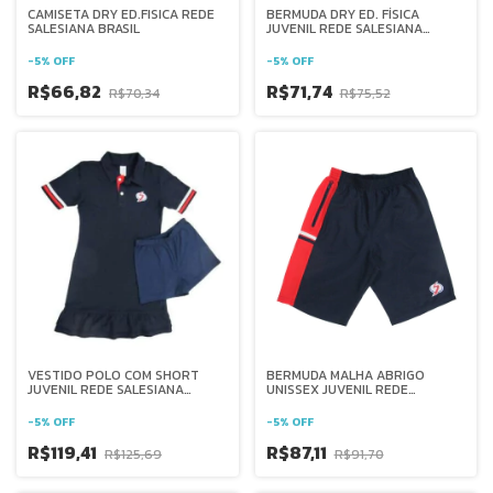
CAMISETA DRY ED.FISICA REDE
BERMUDA DRY ED. FÍSICA
SALESIANA BRASIL
JUVENIL REDE SALESIANA
BRASIL
-
5
%
OFF
-
5
%
OFF
R$66,82
R$71,74
R$70,34
R$75,52
VESTIDO POLO COM SHORT
BERMUDA MALHA ABRIGO
JUVENIL REDE SALESIANA
UNISSEX JUVENIL REDE
BRASIL
SALESIANA BRASIL
-
5
%
OFF
-
5
%
OFF
R$119,41
R$87,11
R$125,69
R$91,70