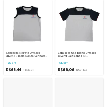
Camiseta Regata Unissex
Camiseta Uso Diário Unissex
Juvenil Escola Nossa Senhora
Juvenil Salesianas IMI
Auxiliadora Ponte Nova - Mg
Barbacena - Mg
-
5
%
OFF
-
5
%
OFF
R$63,44
R$68,06
R$66,78
R$71,64