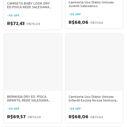
Camiseta Uso Diário Unissex
CAMISETA BABY LOOK DRY
Juvenil Salesianos
ED.FISICA REDE SALESIANA
BRASIL
-
5
%
OFF
-
5
%
OFF
R$68,06
R$72,43
R$71,64
R$76,24
BERMUDA DRY ED. FÍSICA
Camiseta Uso Diário Unissex
INFANTIL REDE SALESIANA
Infantil Escola Nossa Senhora
BRASIL
Auxiliadora Ponte Nova - Mg
-
5
%
OFF
-
5
%
OFF
R$69,57
R$68,06
R$73,23
R$71,64