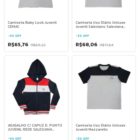
Camiseta Baby Look Juvenil
Camiseta Uso Diário Unissex
CEMAC
Juvenil Salesiano Salesiana
Brasília
-
5
%
OFF
-
5
%
OFF
R$65,76
R$68,06
R$69,22
R$71,64
AGASALHO C/ CAPUZ D. PUNTO
Camiseta Uso Diário Unissex
JUVENIL REDE SALESIANA
Juvenil Mazzarello
BRASIL
-
5
%
OFF
-
5
%
OFF