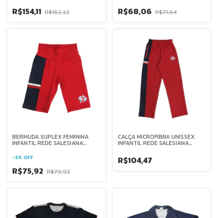
R$154,11
R$68,06
R$162,22
R$71,64
BERMUDA SUPLEX FEMININA
CALÇA MICROFIBRA UNISSEX
INFANTIL REDE SALESIANA
INFANTIL REDE SALESIANA
BRASIL
BRASIL
-
5
%
OFF
R$104,47
R$75,92
R$79,92