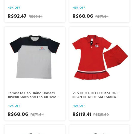
-
5
%
OFF
-
5
%
OFF
R$92,47
R$68,06
R$97,34
R$71,64
Camiseta Uso Diário Unissex
VESTIDO POLO COM SHORT
Juvenil Salesiano Pio XII Belo
INFANTIL REDE SALESIANA
Horizonte
BRASIL
-
5
%
OFF
-
5
%
OFF
R$68,06
R$119,41
R$71,64
R$125,69