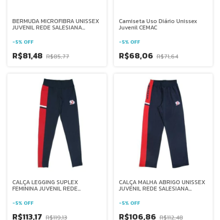
BERMUDA MICROFIBRA UNISSEX
Camiseta Uso Diário Unissex
JUVENIL REDE SALESIANA
Juvenil CEMAC
BRASIL
-
5
%
OFF
-
5
%
OFF
R$81,48
R$68,06
R$85,77
R$71,64
CALÇA LEGGING SUPLEX
CALÇA MALHA ABRIGO UNISSEX
FEMININA JUVENIL REDE
JUVENIL REDE SALESIANA
SALESIANA BRASIL
BRASIL
-
5
%
OFF
-
5
%
OFF
R$113,17
R$106,86
R$119,13
R$112,48