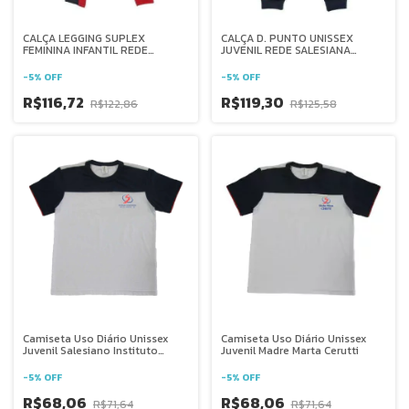
CALÇA LEGGING SUPLEX
CALÇA D. PUNTO UNISSEX
FEMININA INFANTIL REDE
JUVENIL REDE SALESIANA
SALESIANA BRASIL
BRASIL
-
5
%
OFF
-
5
%
OFF
R$116,72
R$119,30
R$122,86
R$125,58
Camiseta Uso Diário Unissex
Camiseta Uso Diário Unissex
Juvenil Salesiano Instituto
Juvenil Madre Marta Cerutti
Auxiliadora - RJ
-
5
%
OFF
-
5
%
OFF
R$68,06
R$68,06
R$71,64
R$71,64