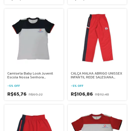
Camiseta Baby Look Juvenil
CALÇA MALHA ABRIGO UNISSEX
Escola Nossa Senhora
INFANTIL REDE SALESIANA
Auxiliadora Ponte Nova - Mg
BRASIL
-
5
%
OFF
-
5
%
OFF
R$65,76
R$106,86
R$69,22
R$112,48