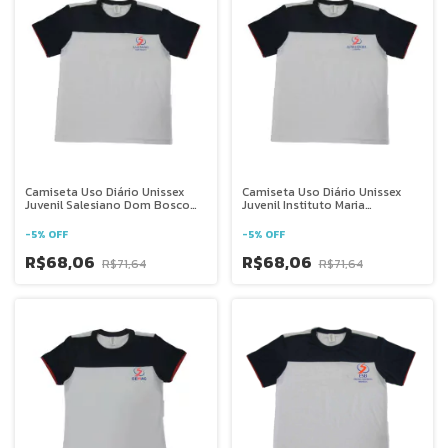
Camiseta Uso Diário Unissex
Camiseta Uso Diário Unissex
Juvenil Salesiano Dom Bosco
Juvenil Instituto Maria
Parnamirim
Auxiliadora - Goiânia GO
-
5
%
OFF
-
5
%
OFF
R$68,06
R$68,06
R$71,64
R$71,64