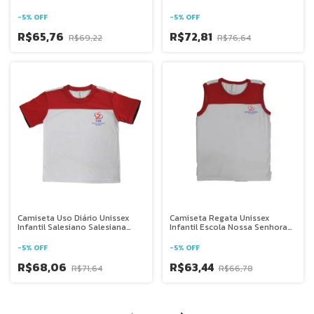
Parnamirim
Auxiliadora Ponte Nova - Mg
-
5
%
OFF
-
5
%
OFF
R$65,76
R$72,81
R$69,22
R$76,64
Camiseta Uso Diário Unissex
Camiseta Regata Unissex
Infantil Salesiano Salesiana
Infantil Escola Nossa Senhora
Brasília
Auxiliadora Ponte Nova - Mg
-
5
%
OFF
-
5
%
OFF
R$68,06
R$63,44
R$71,64
R$66,78