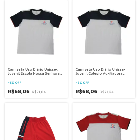
Camiseta Uso Diário Unissex
Camiseta Uso Diário Unissex
Juvenil Escola Nossa Senhora
Juvenil Colégio Auxiliadora
Auxiliadora Ponte Nova - Mg
Petrolina
-
5
%
OFF
-
5
%
OFF
R$68,06
R$68,06
R$71,64
R$71,64