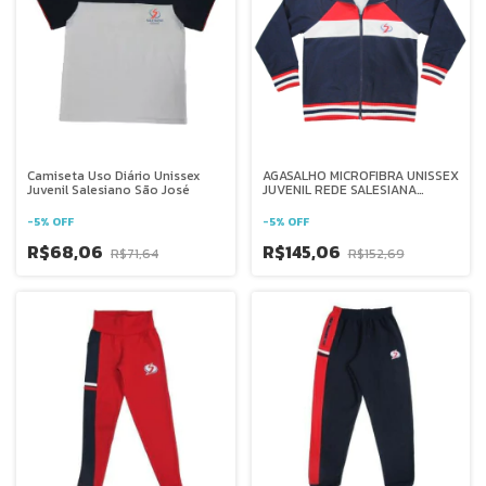
Camiseta Uso Diário Unissex
AGASALHO MICROFIBRA UNISSEX
Juvenil Salesiano São José
JUVENIL REDE SALESIANA
BRASIL
-
5
%
OFF
-
5
%
OFF
R$68,06
R$145,06
R$71,64
R$152,69