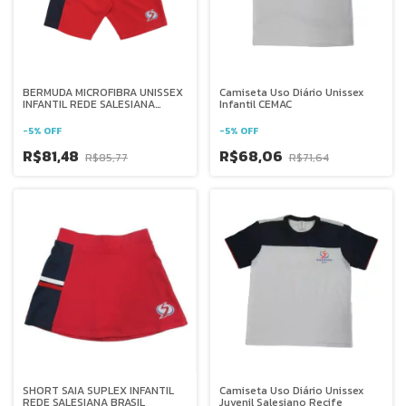
BERMUDA MICROFIBRA UNISSEX
Camiseta Uso Diário Unissex
INFANTIL REDE SALESIANA
Infantil CEMAC
BRASIL
-
5
%
OFF
-
5
%
OFF
R$81,48
R$68,06
R$85,77
R$71,64
SHORT SAIA SUPLEX INFANTIL
Camiseta Uso Diário Unissex
REDE SALESIANA BRASIL
Juvenil Salesiano Recife