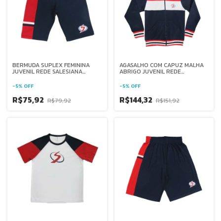
BERMUDA SUPLEX FEMININA
AGASALHO COM CAPUZ MALHA
JUVENIL REDE SALESIANA
ABRIGO JUVENIL REDE
BRASIL
SALESIANA BRASIL
-
5
%
OFF
-
5
%
OFF
R$75,92
R$144,32
R$79,92
R$151,92