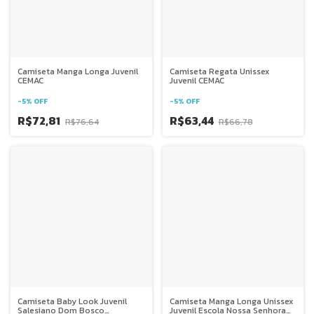
Camiseta Manga Longa Juvenil
Camiseta Regata Unissex
CEMAC
Juvenil CEMAC
-
5
%
OFF
-
5
%
OFF
R$72,81
R$63,44
R$76,64
R$66,78
Camiseta Baby Look Juvenil
Camiseta Manga Longa Unissex
Salesiano Dom Bosco
Juvenil Escola Nossa Senhora