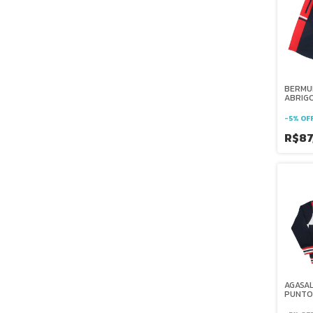
BERMU
ABRIGO
JUVENI
SALESI
-
5
%
OF
R$87
AGASAL
PUNTO 
SALESI