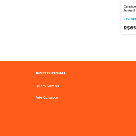
Camise
Juvenil
Salesi
Doming
-
5
%
OF
R$65
INSTITUCIONAL
Quem Somos
Fale Conosco