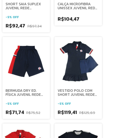
SHORT SAIA SUPLEX
CALÇA MICROFIBRA
JUVENIL REDE
UNISSEX JUVENIL REDE
SALESIANA BRASIL
SALESIANA BRASIL
-
5
%
OFF
R$104,47
R$92,47
R$97,34
BERMUDA DRY ED.
VESTIDO POLO COM
FÍSICA JUVENIL REDE
SHORT JUVENIL REDE
SALESIANA BRASIL
SALESIANA BRASIL
-
5
%
OFF
-
5
%
OFF
R$71,74
R$119,41
R$75,52
R$125,69