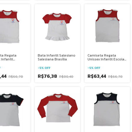
ta Regata
Bata Infantil Salesiano
Camiseta Regata
 Infantil
Salesiana Brasília
Unissex Infantil Escola
ano Salesiana
Salesiana São
a
Domingos Sávio - DF
F
-
5
%
OFF
-
5
%
OFF
,44
R$76,38
R$63,44
R$66,78
R$80,40
R$66,78