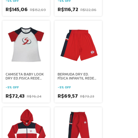
-
5
%
OFF
-
5
%
OFF
R$145,06
R$116,72
R$152,69
R$122,86
CAMISETA BABY LOOK
BERMUDA DRY ED.
DRY ED.FISICA REDE
FÍSICA INFANTIL REDE
SALESIANA BRASIL
SALESIANA BRASIL
-
5
%
OFF
-
5
%
OFF
R$72,43
R$69,57
R$76,24
R$73,23