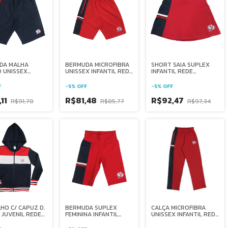
DA MALHA
BERMUDA MICROFIBRA
SHORT SAIA SUPLEX
 UNISSEX
UNISSEX INFANTIL REDE
INFANTIL REDE
L REDE
SALESIANA BRASIL
SALESIANA BRASIL
ANA BRASIL
F
-
5
%
OFF
-
5
%
OFF
,11
R$81,48
R$92,47
R$91,70
R$85,77
R$97,34
HO C/ CAPUZ D.
BERMUDA SUPLEX
CALÇA MICROFIBRA
JUVENIL REDE
FEMININA INFANTIL
UNISSEX INFANTIL REDE
ANA BRASIL
REDE SALESIANA
SALESIANA BRASIL
BRASIL