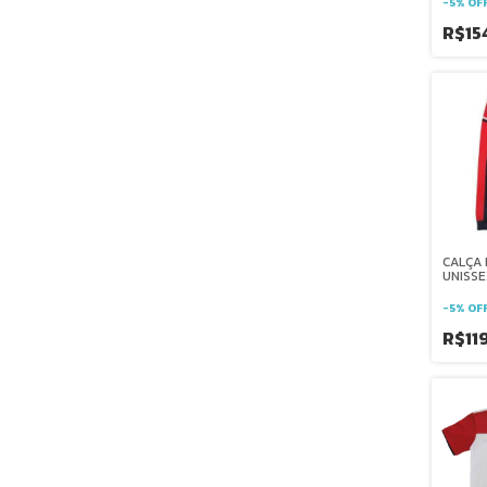
-
5
%
OF
R$154
CALÇA 
UNISSE
SALESI
-
5
%
OF
R$11