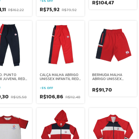
F
-
5
%
OFF
R$104,47
,11
R$75,92
R$162,22
R$79,92
D. PUNTO
CALÇA MALHA ABRIGO
BERMUDA MALHA
X JUVENIL REDE
UNISSEX INFANTIL REDE
ABRIGO UNISSEX
ANA BRASIL
SALESIANA BRASIL
INFANTIL REDE
SALESIANA BRASIL
F
-
5
%
OFF
R$91,70
9,30
R$106,86
R$125,58
R$112,48