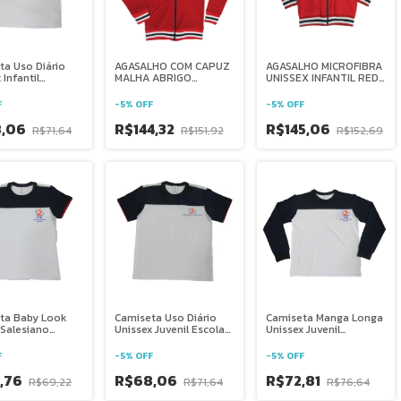
ta Uso Diário
AGASALHO COM CAPUZ
AGASALHO MICROFIBRA
 Infantil
MALHA ABRIGO
UNISSEX INFANTIL REDE
ano Salesiana
INFANTIL REDE
SALESIANA BRASIL
a
SALESIANA BRASIL
F
-
5
%
OFF
-
5
%
OFF
8,06
R$144,32
R$145,06
R$71,64
R$151,92
R$152,69
ta Baby Look
Camiseta Uso Diário
Camiseta Manga Longa
 Salesiano
Unissex Juvenil Escola
Unissex Juvenil
na Brasília
Salesiana São
Salesiano Salesiana
Domingos Sávio - DF
Brasília
F
-
5
%
OFF
-
5
%
OFF
,76
R$68,06
R$72,81
R$69,22
R$71,64
R$76,64