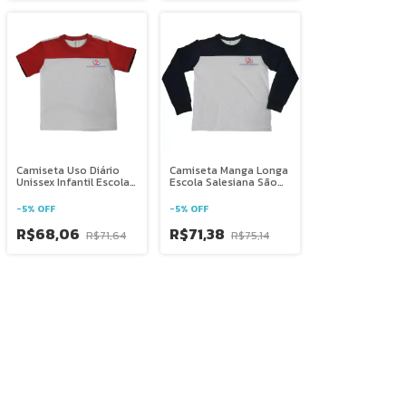
Camiseta Uso Diário
Camiseta Manga Longa
Unissex Infantil Escola
Escola Salesiana São
Salesiana São
Domingos Sávio - DF
Domingos Sávio - DF
-
5
%
OFF
-
5
%
OFF
R$68,06
R$71,38
R$71,64
R$75,14