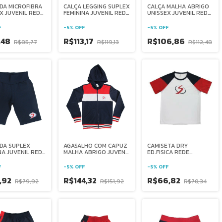
DA MICROFIBRA
CALÇA LEGGING SUPLEX
CALÇA MALHA ABRIGO
X JUVENIL REDE
FEMININA JUVENIL REDE
UNISSEX JUVENIL REDE
ANA BRASIL
SALESIANA BRASIL
SALESIANA BRASIL
F
-
5
%
OFF
-
5
%
OFF
,48
R$113,17
R$106,86
R$85,77
R$119,13
R$112,48
DA SUPLEX
AGASALHO COM CAPUZ
CAMISETA DRY
NA JUVENIL REDE
MALHA ABRIGO JUVENIL
ED.FISICA REDE
ANA BRASIL
REDE SALESIANA
SALESIANA BRASIL
BRASIL
F
-
5
%
OFF
-
5
%
OFF
,92
R$144,32
R$66,82
R$79,92
R$151,92
R$70,34