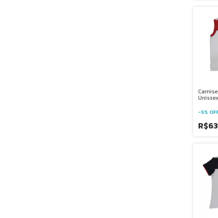
Camise
Unissex
Salesi
Brasíli
-
5
%
OF
R$63