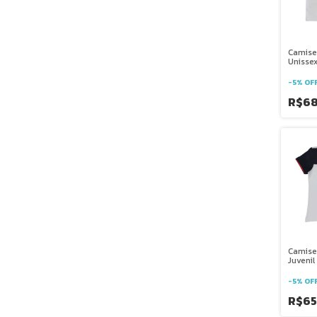
Camise
Unissex
Salesi
Brasíli
-
5
%
OF
R$6
Camise
Juvenil
Salesia
-
5
%
OF
R$65