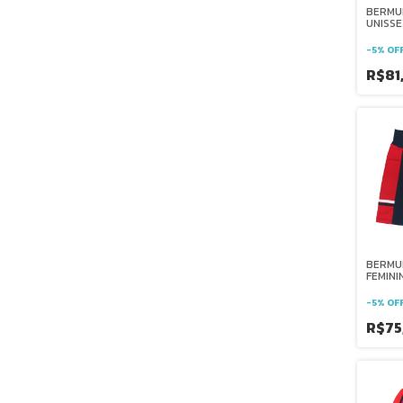
BERMU
UNISSE
SALESI
-
5
%
OF
R$81
BERMU
FEMINI
SALESI
-
5
%
OF
R$75