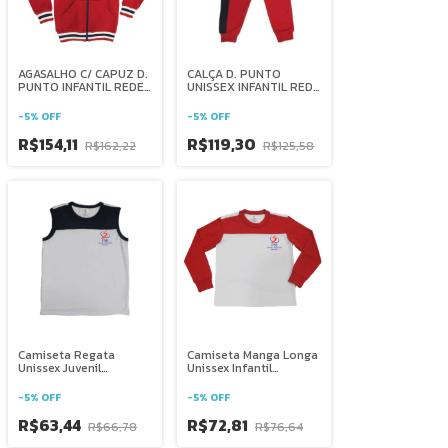
AGASALHO C/ CAPUZ D.
CALÇA D. PUNTO
PUNTO INFANTIL REDE
UNISSEX INFANTIL REDE
SALESIANA BRASIL
SALESIANA BRASIL
-
5
%
OFF
-
5
%
OFF
R$154,11
R$119,30
R$162,22
R$125,58
Camiseta Regata
Camiseta Manga Longa
Unissex Juvenil
Unissex Infantil
Salesiano Salesiana
Salesiano Salesiana
Brasília
Brasília
-
5
%
OFF
-
5
%
OFF
R$63,44
R$72,81
R$66,78
R$76,64