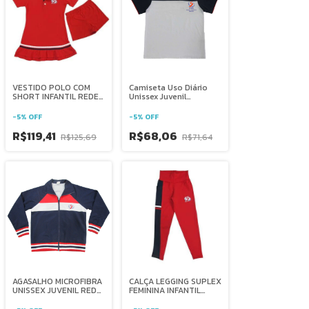
VESTIDO POLO COM
Camiseta Uso Diário
SHORT INFANTIL REDE
Unissex Juvenil
SALESIANA BRASIL
Salesiano Salesiana
Brasília
-
5
%
OFF
-
5
%
OFF
R$119,41
R$68,06
R$125,69
R$71,64
AGASALHO MICROFIBRA
CALÇA LEGGING SUPLEX
UNISSEX JUVENIL REDE
FEMININA INFANTIL
SALESIANA BRASIL
REDE SALESIANA
BRASIL