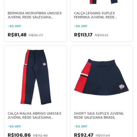
BERMUDA MICROFIBRA UNISSEX
CALÇA LEGGING SUPLEX
JUVENIL REDE SALESIANA
FEMININA JUVENIL REDE
BRASIL
SALESIANA BRASIL
-
5
%
OFF
-
5
%
OFF
R$81,48
R$113,17
R$85,77
R$119,13
CALÇA MALHA ABRIGO UNISSEX
SHORT SAIA SUPLEX JUVENIL
JUVENIL REDE SALESIANA
REDE SALESIANA BRASIL
BRASIL
-
5
%
OFF
-
5
%
OFF
R$106,86
R$92,47
R$112,48
R$97,34