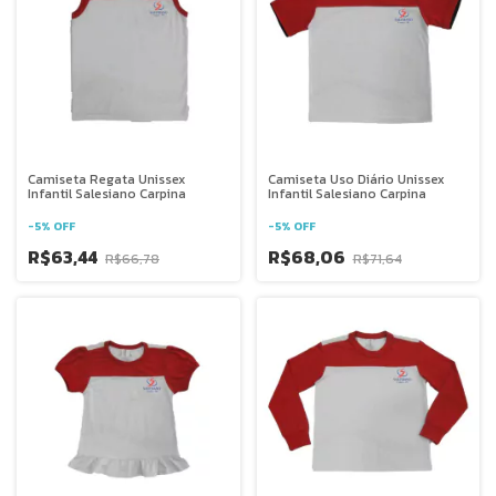
Camiseta Regata Unissex
Camiseta Uso Diário Unissex
Infantil Salesiano Carpina
Infantil Salesiano Carpina
-
5
%
OFF
-
5
%
OFF
R$63,44
R$68,06
R$66,78
R$71,64