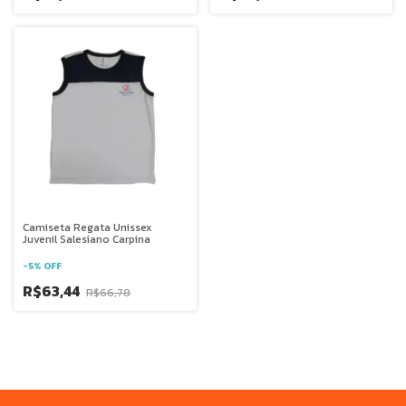
Camiseta Regata Unissex
Juvenil Salesiano Carpina
-
5
%
OFF
R$63,44
R$66,78