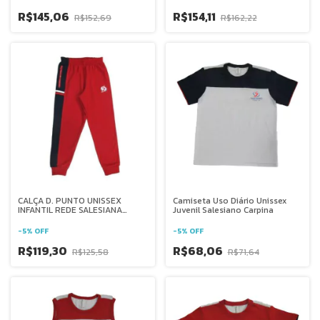
R$145,06
R$154,11
R$152,69
R$162,22
CALÇA D. PUNTO UNISSEX
Camiseta Uso Diário Unissex
INFANTIL REDE SALESIANA
Juvenil Salesiano Carpina
BRASIL
-
5
%
OFF
-
5
%
OFF
R$119,30
R$68,06
R$125,58
R$71,64