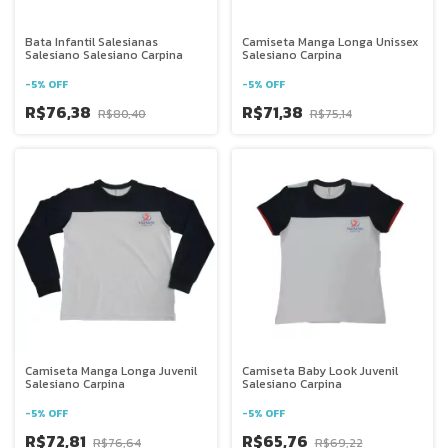
Bata Infantil Salesianas
Camiseta Manga Longa Unissex
Salesiano Salesiano Carpina
Salesiano Carpina
-
5
%
OFF
-
5
%
OFF
R$76,38
R$71,38
R$80,40
R$75,14
Camiseta Manga Longa Juvenil
Camiseta Baby Look Juvenil
Salesiano Carpina
Salesiano Carpina
-
5
%
OFF
-
5
%
OFF
R$72,81
R$65,76
R$76,64
R$69,22