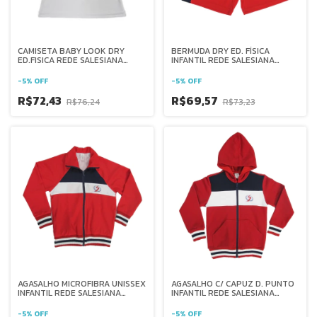
CAMISETA BABY LOOK DRY
BERMUDA DRY ED. FÍSICA
ED.FISICA REDE SALESIANA
INFANTIL REDE SALESIANA
BRASIL
BRASIL
-
5
%
OFF
-
5
%
OFF
R$72,43
R$69,57
R$76,24
R$73,23
AGASALHO MICROFIBRA UNISSEX
AGASALHO C/ CAPUZ D. PUNTO
INFANTIL REDE SALESIANA
INFANTIL REDE SALESIANA
BRASIL
BRASIL
-
5
%
OFF
-
5
%
OFF