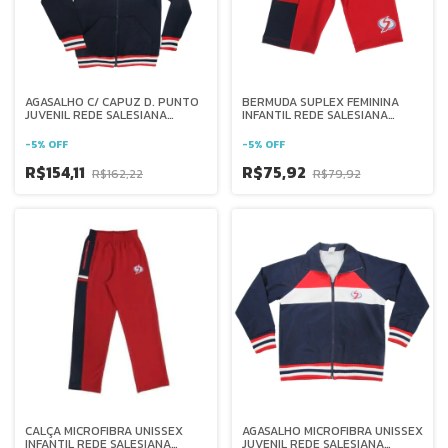
AGASALHO C/ CAPUZ D. PUNTO
BERMUDA SUPLEX FEMININA
JUVENIL REDE SALESIANA
INFANTIL REDE SALESIANA
BRASIL
BRASIL
-
5
%
OFF
-
5
%
OFF
R$154,11
R$75,92
R$162,22
R$79,92
CALÇA MICROFIBRA UNISSEX
AGASALHO MICROFIBRA UNISSEX
INFANTIL REDE SALESIANA
JUVENIL REDE SALESIANA