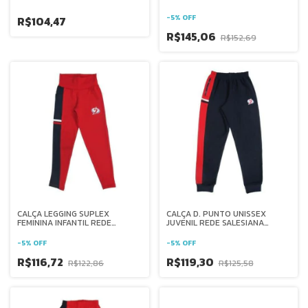
BRASIL
BRASIL
-
5
%
OFF
R$104,47
R$145,06
R$152,69
CALÇA LEGGING SUPLEX
CALÇA D. PUNTO UNISSEX
FEMININA INFANTIL REDE
JUVENIL REDE SALESIANA
SALESIANA BRASIL
BRASIL
-
5
%
OFF
-
5
%
OFF
R$116,72
R$119,30
R$122,86
R$125,58