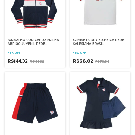
AGASALHO COM CAPUZ MALHA
CAMISETA DRY ED.FISICA REDE
ABRIGO JUVENIL REDE
SALESIANA BRASIL
SALESIANA BRASIL
-
5
%
OFF
-
5
%
OFF
R$144,32
R$66,82
R$151,92
R$70,34