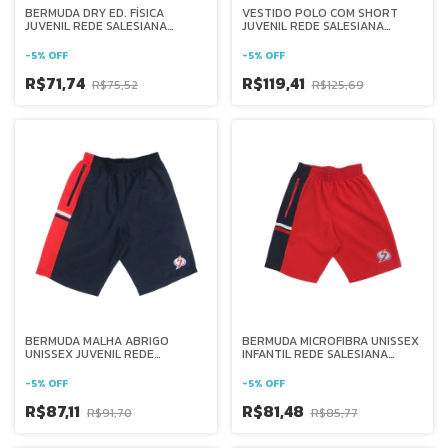
BERMUDA DRY ED. FÍSICA
VESTIDO POLO COM SHORT
JUVENIL REDE SALESIANA
JUVENIL REDE SALESIANA
BRASIL
BRASIL
-
5
%
OFF
-
5
%
OFF
R$71,74
R$119,41
R$75,52
R$125,69
BERMUDA MALHA ABRIGO
BERMUDA MICROFIBRA UNISSEX
UNISSEX JUVENIL REDE
INFANTIL REDE SALESIANA
SALESIANA BRASIL
BRASIL
-
5
%
OFF
-
5
%
OFF
R$87,11
R$81,48
R$91,70
R$85,77