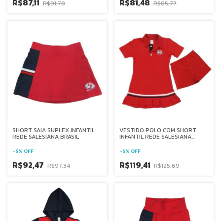
R$87,11
R$81,48
R$91,70
R$85,77
SHORT SAIA SUPLEX INFANTIL
VESTIDO POLO COM SHORT
REDE SALESIANA BRASIL
INFANTIL REDE SALESIANA
BRASIL
-
5
%
OFF
-
5
%
OFF
R$92,47
R$119,41
R$97,34
R$125,69