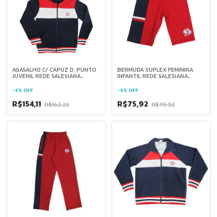
AGASALHO C/ CAPUZ D. PUNTO
BERMUDA SUPLEX FEMININA
JUVENIL REDE SALESIANA
INFANTIL REDE SALESIANA
BRASIL
BRASIL
-
5
%
OFF
-
5
%
OFF
R$154,11
R$75,92
R$162,22
R$79,92