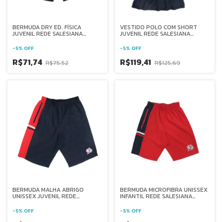
BERMUDA DRY ED. FÍSICA
VESTIDO POLO COM SHORT
JUVENIL REDE SALESIANA
JUVENIL REDE SALESIANA
BRASIL
BRASIL
-
5
%
OFF
-
5
%
OFF
R$71,74
R$119,41
R$75,52
R$125,69
BERMUDA MALHA ABRIGO
BERMUDA MICROFIBRA UNISSEX
UNISSEX JUVENIL REDE
INFANTIL REDE SALESIANA
SALESIANA BRASIL
BRASIL
-
5
%
OFF
-
5
%
OFF