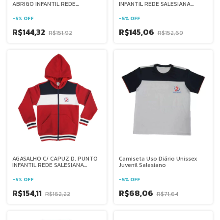
ABRIGO INFANTIL REDE
INFANTIL REDE SALESIANA
SALESIANA BRASIL
BRASIL
-
5
%
OFF
-
5
%
OFF
R$144,32
R$145,06
R$151,92
R$152,69
AGASALHO C/ CAPUZ D. PUNTO
Camiseta Uso Diário Unissex
INFANTIL REDE SALESIANA
Juvenil Salesiano
BRASIL
-
5
%
OFF
-
5
%
OFF
R$154,11
R$68,06
R$162,22
R$71,64