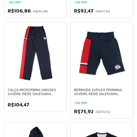
-
5
%
OFF
-
5
%
OFF
R$106,86
R$92,47
R$112,48
R$97,34
CALÇA MICROFIBRA UNISSEX
BERMUDA SUPLEX FEMININA
JUVENIL REDE SALESIANA
JUVENIL REDE SALESIANA
BRASIL
BRASIL
-
5
%
OFF
R$104,47
R$75,92
R$79,92