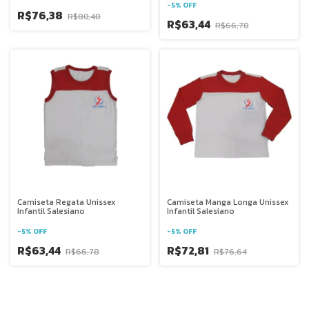
-
5
%
OFF
R$76,38
R$80,40
R$63,44
R$66,78
Camiseta Regata Unissex
Camiseta Manga Longa Unissex
Infantil Salesiano
Infantil Salesiano
-
5
%
OFF
-
5
%
OFF
R$63,44
R$72,81
R$66,78
R$76,64