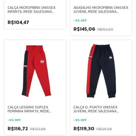
CALÇA MICROFIBRA UNISSEX
AGASALHO MICROFIBRA UNISSEX
INFANTIL REDE SALESIANA
JUVENIL REDE SALESIANA
BRASIL
BRASIL
-
5
%
OFF
R$104,47
R$145,06
R$152,69
CALÇA LEGGING SUPLEX
CALÇA D. PUNTO UNISSEX
FEMININA INFANTIL REDE
JUVENIL REDE SALESIANA
SALESIANA BRASIL
BRASIL
-
5
%
OFF
-
5
%
OFF
R$116,72
R$119,30
R$122,86
R$125,58