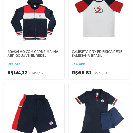
AGASALHO COM CAPUZ MALHA
CAMISETA DRY ED.FISICA REDE
ABRIGO JUVENIL REDE
SALESIANA BRASIL
SALESIANA BRASIL
-
5
%
OFF
-
5
%
OFF
R$144,32
R$66,82
R$151,92
R$70,34