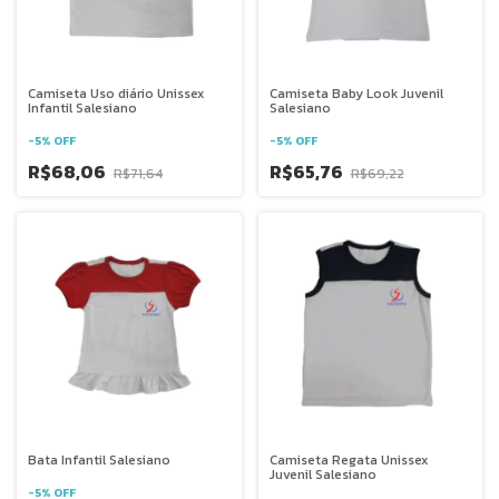
Camiseta Uso diário Unissex
Camiseta Baby Look Juvenil
Infantil Salesiano
Salesiano
-
5
%
OFF
-
5
%
OFF
R$68,06
R$65,76
R$71,64
R$69,22
Bata Infantil Salesiano
Camiseta Regata Unissex
Juvenil Salesiano
-
5
%
OFF