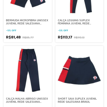
BERMUDA MICROFIBRA UNISSEX
CALÇA LEGGING SUPLEX
JUVENIL REDE SALESIANA
FEMININA JUVENIL REDE
BRASIL
SALESIANA BRASIL
-
5
%
OFF
-
5
%
OFF
R$81,48
R$113,17
R$85,77
R$119,13
CALÇA MALHA ABRIGO UNISSEX
SHORT SAIA SUPLEX JUVENIL
JUVENIL REDE SALESIANA
REDE SALESIANA BRASIL
BRASIL