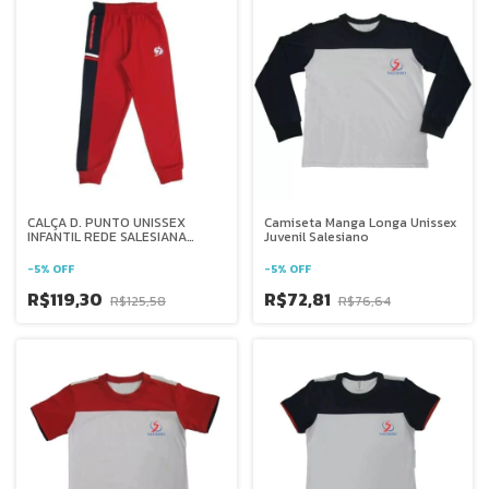
CALÇA D. PUNTO UNISSEX
Camiseta Manga Longa Unissex
INFANTIL REDE SALESIANA
Juvenil Salesiano
BRASIL
-
5
%
OFF
-
5
%
OFF
R$119,30
R$72,81
R$125,58
R$76,64