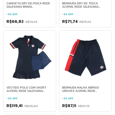
CAMISETA DRY ED.FISICA REDE
BERMUDA DRY ED. FÍSICA
SALESIANA BRASIL
JUVENIL REDE SALESIANA
BRASIL
-
5
%
OFF
-
5
%
OFF
R$66,82
R$71,74
R$70,34
R$75,52
VESTIDO POLO COM SHORT
BERMUDA MALHA ABRIGO
JUVENIL REDE SALESIANA
UNISSEX JUVENIL REDE
BRASIL
SALESIANA BRASIL
-
5
%
OFF
-
5
%
OFF
R$119,41
R$87,11
R$125,69
R$91,70