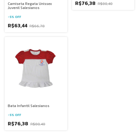
R$76,38
R$80,40
Camiseta Regata Unissex
Juvenil Salesianos
-
5
%
OFF
R$63,44
R$66,78
Bata Infantil Salesianos
-
5
%
OFF
R$76,38
R$80,40