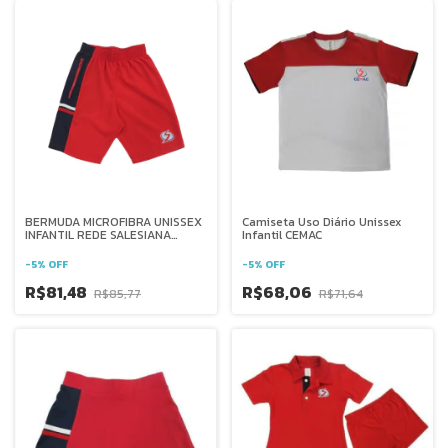
BERMUDA MICROFIBRA UNISSEX
Camiseta Uso Diário Unissex
INFANTIL REDE SALESIANA
Infantil CEMAC
BRASIL
-
5
%
OFF
-
5
%
OFF
R$81,48
R$68,06
R$85,77
R$71,64