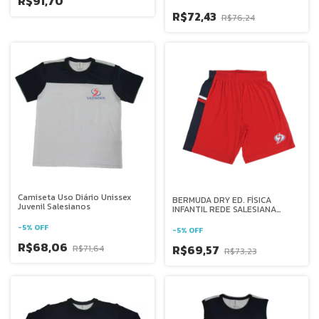
R$91,70
R$72,43
R$76,24
Camiseta Uso Diário Unissex
BERMUDA DRY ED. FÍSICA
Juvenil Salesianos
INFANTIL REDE SALESIANA
BRASIL
-
5
%
OFF
-
5
%
OFF
R$68,06
R$69,57
R$71,64
R$73,23