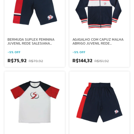
BERMUDA SUPLEX FEMININA
AGASALHO COM CAPUZ MALHA
JUVENIL REDE SALESIANA
ABRIGO JUVENIL REDE
BRASIL
SALESIANA BRASIL
-
5
%
OFF
-
5
%
OFF
R$75,92
R$144,32
R$79,92
R$151,92