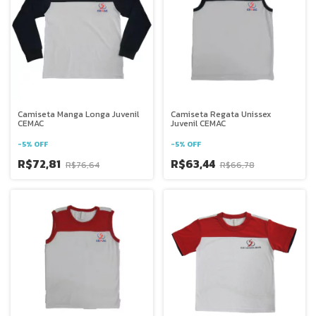
Camiseta Manga Longa Juvenil
Camiseta Regata Unissex
CEMAC
Juvenil CEMAC
-
5
%
OFF
-
5
%
OFF
R$72,81
R$63,44
R$76,64
R$66,78