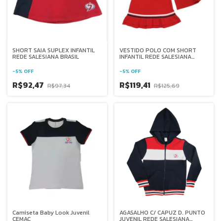
SHORT SAIA SUPLEX INFANTIL
VESTIDO POLO COM SHORT
REDE SALESIANA BRASIL
INFANTIL REDE SALESIANA
BRASIL
-
5
%
OFF
-
5
%
OFF
R$92,47
R$119,41
R$97,34
R$125,69
Camiseta Baby Look Juvenil
AGASALHO C/ CAPUZ D. PUNTO
CEMAC
JUVENIL REDE SALESIANA