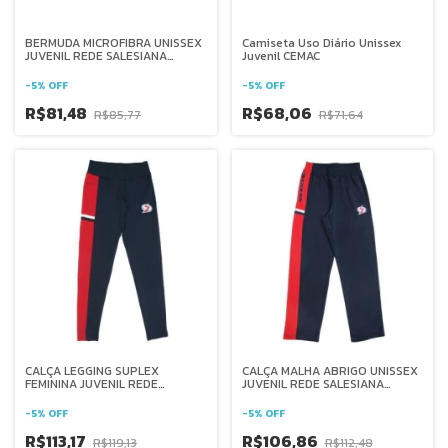
BERMUDA MICROFIBRA UNISSEX
Camiseta Uso Diário Unissex
JUVENIL REDE SALESIANA
Juvenil CEMAC
BRASIL
-
5
%
OFF
-
5
%
OFF
R$81,48
R$68,06
R$85,77
R$71,64
CALÇA LEGGING SUPLEX
CALÇA MALHA ABRIGO UNISSEX
FEMININA JUVENIL REDE
JUVENIL REDE SALESIANA
SALESIANA BRASIL
BRASIL
-
5
%
OFF
-
5
%
OFF
R$113,17
R$106,86
R$119,13
R$112,48