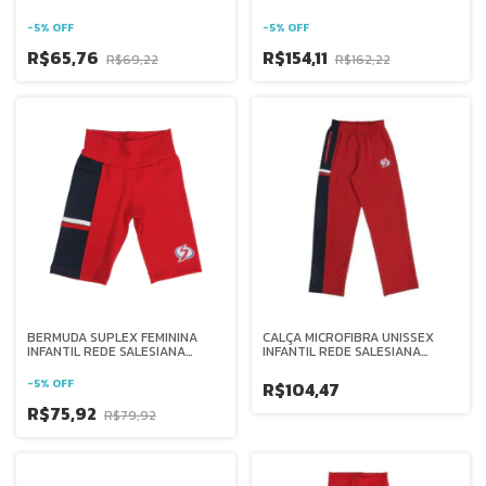
BRASIL
-
5
%
OFF
-
5
%
OFF
R$65,76
R$154,11
R$69,22
R$162,22
BERMUDA SUPLEX FEMININA
CALÇA MICROFIBRA UNISSEX
INFANTIL REDE SALESIANA
INFANTIL REDE SALESIANA
BRASIL
BRASIL
-
5
%
OFF
R$104,47
R$75,92
R$79,92