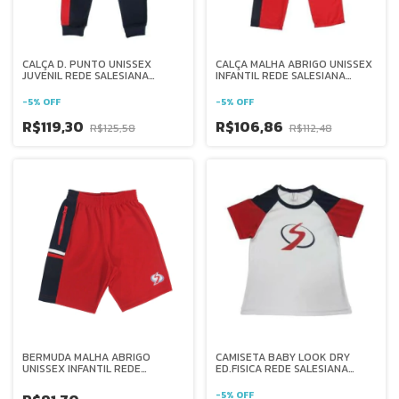
CALÇA D. PUNTO UNISSEX
CALÇA MALHA ABRIGO UNISSEX
JUVENIL REDE SALESIANA
INFANTIL REDE SALESIANA
BRASIL
BRASIL
-
5
%
OFF
-
5
%
OFF
R$119,30
R$106,86
R$125,58
R$112,48
BERMUDA MALHA ABRIGO
CAMISETA BABY LOOK DRY
UNISSEX INFANTIL REDE
ED.FISICA REDE SALESIANA
SALESIANA BRASIL
BRASIL
-
5
%
OFF