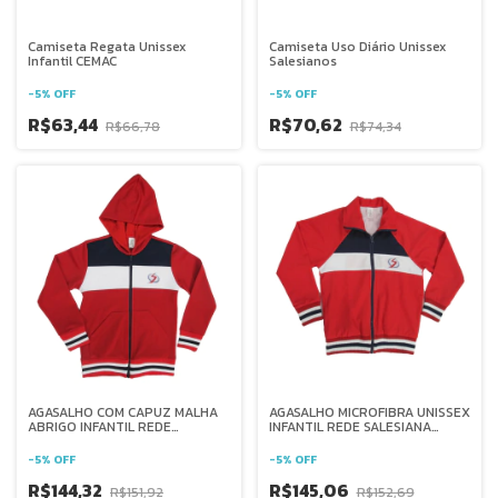
Camiseta Regata Unissex
Camiseta Uso Diário Unissex
Infantil CEMAC
Salesianos
-
5
%
OFF
-
5
%
OFF
R$63,44
R$70,62
R$66,78
R$74,34
AGASALHO COM CAPUZ MALHA
AGASALHO MICROFIBRA UNISSEX
ABRIGO INFANTIL REDE
INFANTIL REDE SALESIANA
SALESIANA BRASIL
BRASIL
-
5
%
OFF
-
5
%
OFF
R$144,32
R$145,06
R$151,92
R$152,69