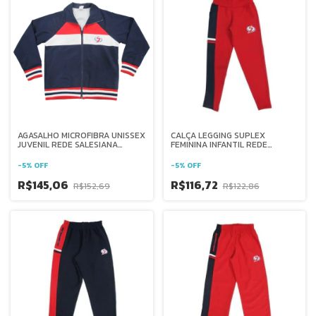
AGASALHO MICROFIBRA UNISSEX
CALÇA LEGGING SUPLEX
JUVENIL REDE SALESIANA
FEMININA INFANTIL REDE
BRASIL
SALESIANA BRASIL
-
5
%
OFF
-
5
%
OFF
R$145,06
R$116,72
R$152,69
R$122,86