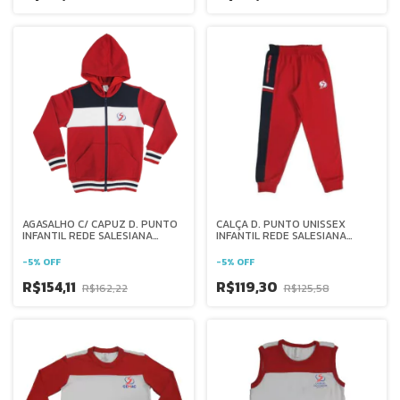
AGASALHO C/ CAPUZ D. PUNTO
CALÇA D. PUNTO UNISSEX
INFANTIL REDE SALESIANA
INFANTIL REDE SALESIANA
BRASIL
BRASIL
-
5
%
OFF
-
5
%
OFF
R$154,11
R$119,30
R$162,22
R$125,58