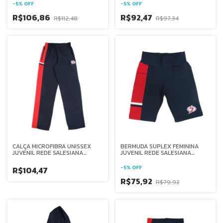
-
5
%
OFF
-
5
%
OFF
R$106,86
R$92,47
R$112,48
R$97,34
CALÇA MICROFIBRA UNISSEX
BERMUDA SUPLEX FEMININA
JUVENIL REDE SALESIANA
JUVENIL REDE SALESIANA
BRASIL
BRASIL
-
5
%
OFF
R$104,47
R$75,92
R$79,92