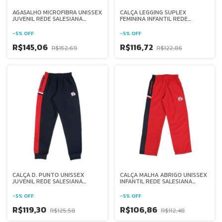
AGASALHO MICROFIBRA UNISSEX
CALÇA LEGGING SUPLEX
JUVENIL REDE SALESIANA
FEMININA INFANTIL REDE
BRASIL
SALESIANA BRASIL
-
5
%
OFF
-
5
%
OFF
R$145,06
R$116,72
R$152,69
R$122,86
CALÇA D. PUNTO UNISSEX
CALÇA MALHA ABRIGO UNISSEX
JUVENIL REDE SALESIANA
INFANTIL REDE SALESIANA
BRASIL
BRASIL
-
5
%
OFF
-
5
%
OFF
R$119,30
R$106,86
R$125,58
R$112,48