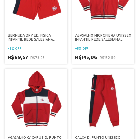
BERMUDA DRY ED. FÍSICA
AGASALHO MICROFIBRA UNISSEX
INFANTIL REDE SALESIANA
INFANTIL REDE SALESIANA
BRASIL
BRASIL
-
5
%
OFF
-
5
%
OFF
R$69,57
R$145,06
R$73,23
R$152,69
AGASALHO C/ CAPUZ D. PUNTO
CALÇA D. PUNTO UNISSEX