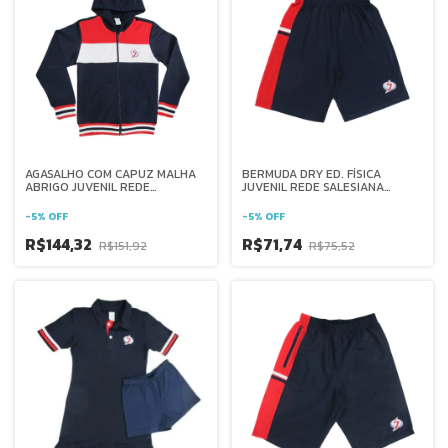
AGASALHO COM CAPUZ MALHA
BERMUDA DRY ED. FÍSICA
ABRIGO JUVENIL REDE
JUVENIL REDE SALESIANA
SALESIANA BRASIL
BRASIL
-
5
%
OFF
-
5
%
OFF
R$144,32
R$71,74
R$151,92
R$75,52