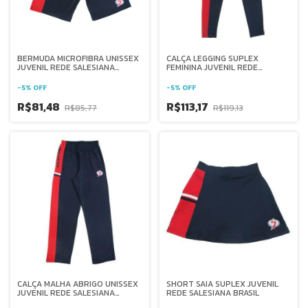
BERMUDA MICROFIBRA UNISSEX
CALÇA LEGGING SUPLEX
JUVENIL REDE SALESIANA
FEMININA JUVENIL REDE
BRASIL
SALESIANA BRASIL
-
5
%
OFF
-
5
%
OFF
R$81,48
R$113,17
R$85,77
R$119,13
CALÇA MALHA ABRIGO UNISSEX
SHORT SAIA SUPLEX JUVENIL
JUVENIL REDE SALESIANA
REDE SALESIANA BRASIL
BRASIL