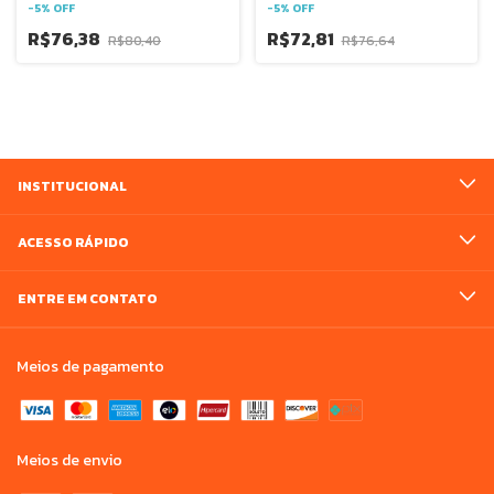
-
5
%
OFF
-
5
%
OFF
R$76,38
R$72,81
R$80,40
R$76,64
INSTITUCIONAL
ACESSO RÁPIDO
ENTRE EM CONTATO
Meios de pagamento
Meios de envio