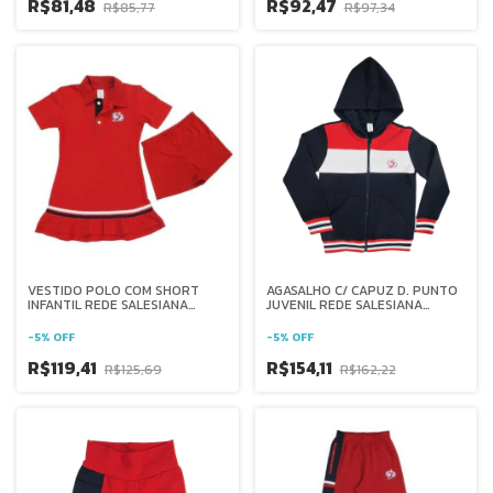
R$81,48
R$92,47
R$85,77
R$97,34
VESTIDO POLO COM SHORT
AGASALHO C/ CAPUZ D. PUNTO
INFANTIL REDE SALESIANA
JUVENIL REDE SALESIANA
BRASIL
BRASIL
-
5
%
OFF
-
5
%
OFF
R$119,41
R$154,11
R$125,69
R$162,22