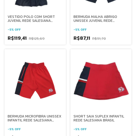
VESTIDO POLO COM SHORT
BERMUDA MALHA ABRIGO
JUVENIL REDE SALESIANA
UNISSEX JUVENIL REDE
BRASIL
SALESIANA BRASIL
-
5
%
OFF
-
5
%
OFF
R$119,41
R$87,11
R$125,69
R$91,70
BERMUDA MICROFIBRA UNISSEX
SHORT SAIA SUPLEX INFANTIL
INFANTIL REDE SALESIANA
REDE SALESIANA BRASIL
BRASIL
-
5
%
OFF
-
5
%
OFF