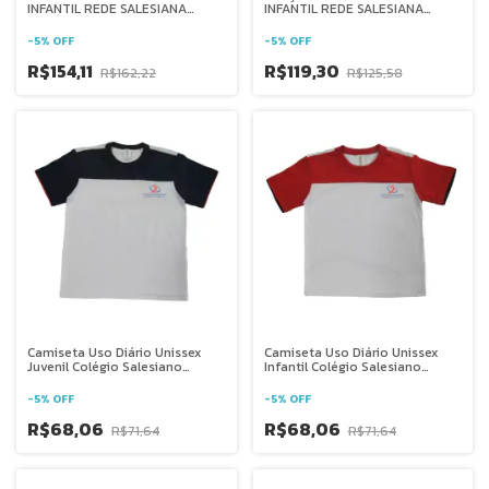
INFANTIL REDE SALESIANA
INFANTIL REDE SALESIANA
BRASIL
BRASIL
-
5
%
OFF
-
5
%
OFF
R$154,11
R$119,30
R$162,22
R$125,58
Camiseta Uso Diário Unissex
Camiseta Uso Diário Unissex
Juvenil Colégio Salesiano
Infantil Colégio Salesiano
Juazeiro
Juazeiro
-
5
%
OFF
-
5
%
OFF
R$68,06
R$68,06
R$71,64
R$71,64