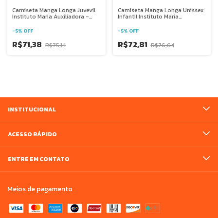
Camiseta Manga Longa Juvevil
Camiseta Manga Longa Unissex
Instituto Maria Auxiliadora -
Infantil Instituto Maria
Goiânia GO
Auxiliadora - Goiânia GO
-
5
%
OFF
-
5
%
OFF
R$71,38
R$72,81
R$75,14
R$76,64
INSTITUCIONAL
ACESSO RÁPIDO
ENTRE EM CONTATO
Meios de pagamento