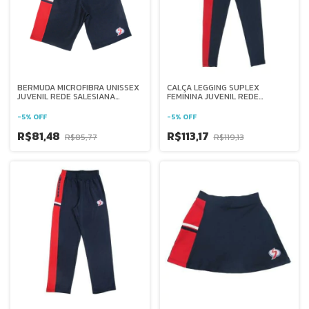
BERMUDA MICROFIBRA UNISSEX
CALÇA LEGGING SUPLEX
JUVENIL REDE SALESIANA
FEMININA JUVENIL REDE
BRASIL
SALESIANA BRASIL
-
5
%
OFF
-
5
%
OFF
R$81,48
R$113,17
R$85,77
R$119,13