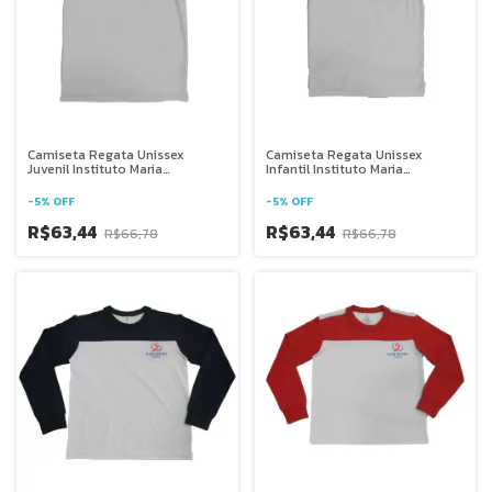
Camiseta Regata Unissex
Camiseta Regata Unissex
Juvenil Instituto Maria
Infantil Instituto Maria
Auxiliadora - Goiânia GO
Auxiliadora - Goiânia GO
-
5
%
OFF
-
5
%
OFF
R$63,44
R$63,44
R$66,78
R$66,78