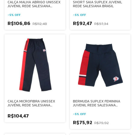
CALÇA MALHA ABRIGO UNISSEX
SHORT SAIA SUPLEX JUVENIL
JUVENIL REDE SALESIANA
REDE SALESIANA BRASIL
BRASIL
-
5
%
OFF
-
5
%
OFF
R$106,86
R$92,47
R$112,48
R$97,34
CALÇA MICROFIBRA UNISSEX
BERMUDA SUPLEX FEMININA
JUVENIL REDE SALESIANA
JUVENIL REDE SALESIANA
BRASIL
BRASIL
-
5
%
OFF
R$104,47
R$75,92
R$79,92