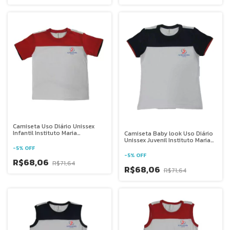
Camiseta Uso Diário Unissex
Infantil Instituto Maria
Camiseta Baby look Uso Diário
Auxiliadora - Goiânia GO
Unissex Juvenil Instituto Maria
Auxiliadora - Goiânia GO
-
5
%
OFF
-
5
%
OFF
R$68,06
R$71,64
R$68,06
R$71,64