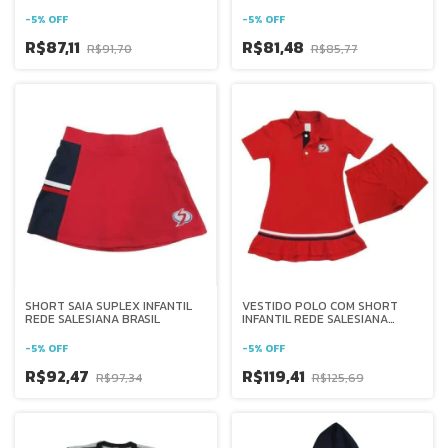
SALESIANA BRASIL
BRASIL
-
5
%
OFF
-
5
%
OFF
R$87,11
R$81,48
R$91,70
R$85,77
SHORT SAIA SUPLEX INFANTIL
VESTIDO POLO COM SHORT
REDE SALESIANA BRASIL
INFANTIL REDE SALESIANA
BRASIL
-
5
%
OFF
-
5
%
OFF
R$92,47
R$119,41
R$97,34
R$125,69