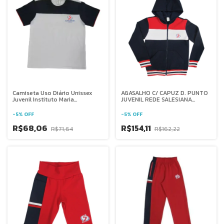
Camiseta Uso Diário Unissex
AGASALHO C/ CAPUZ D. PUNTO
Juvenil Instituto Maria
JUVENIL REDE SALESIANA
Auxiliadora - Goiânia GO
BRASIL
-
5
%
OFF
-
5
%
OFF
R$68,06
R$154,11
R$71,64
R$162,22