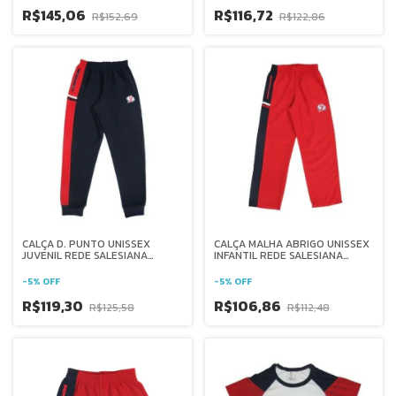
R$145,06
R$116,72
R$152,69
R$122,86
CALÇA D. PUNTO UNISSEX
CALÇA MALHA ABRIGO UNISSEX
JUVENIL REDE SALESIANA
INFANTIL REDE SALESIANA
BRASIL
BRASIL
-
5
%
OFF
-
5
%
OFF
R$119,30
R$106,86
R$125,58
R$112,48