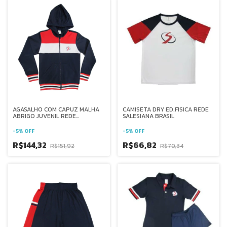
AGASALHO COM CAPUZ MALHA
CAMISETA DRY ED.FISICA REDE
ABRIGO JUVENIL REDE
SALESIANA BRASIL
SALESIANA BRASIL
-
5
%
OFF
-
5
%
OFF
R$144,32
R$66,82
R$151,92
R$70,34