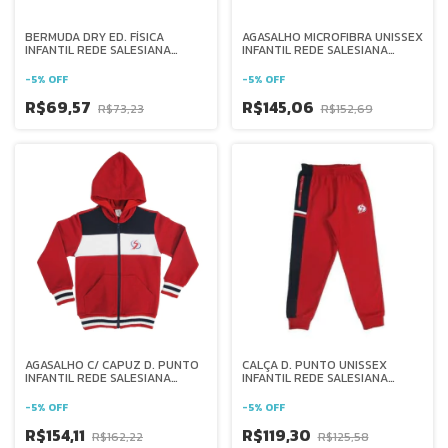
BERMUDA DRY ED. FÍSICA
AGASALHO MICROFIBRA UNISSEX
INFANTIL REDE SALESIANA
INFANTIL REDE SALESIANA
BRASIL
BRASIL
-
5
%
OFF
-
5
%
OFF
R$69,57
R$145,06
R$73,23
R$152,69
AGASALHO C/ CAPUZ D. PUNTO
CALÇA D. PUNTO UNISSEX
INFANTIL REDE SALESIANA
INFANTIL REDE SALESIANA
BRASIL
BRASIL
-
5
%
OFF
-
5
%
OFF
R$154,11
R$119,30
R$162,22
R$125,58