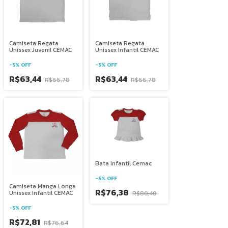
Camiseta Regata
Camiseta Regata
Unissex Juvenil CEMAC
Unissex Infantil CEMAC
-
5
%
OFF
-
5
%
OFF
R$63,44
R$63,44
R$66,78
R$66,78
Bata Infantil Cemac
-
5
%
OFF
Camiseta Manga Longa
R$76,38
Unissex Infantil CEMAC
R$80,40
-
5
%
OFF
R$72,81
R$76,64