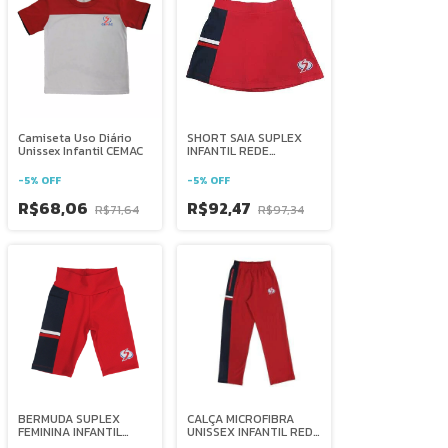
Camiseta Uso Diário
SHORT SAIA SUPLEX
Unissex Infantil CEMAC
INFANTIL REDE
SALESIANA BRASIL
-
5
%
OFF
-
5
%
OFF
R$68,06
R$92,47
R$71,64
R$97,34
BERMUDA SUPLEX
CALÇA MICROFIBRA
FEMININA INFANTIL
UNISSEX INFANTIL REDE
REDE SALESIANA
SALESIANA BRASIL