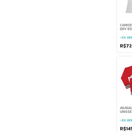
CAMIS
DRY ED
SALESI
-
5
%
OF
R$72
AGASA
UNISSE
SALESI
-
5
%
OF
R$14