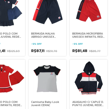
DO POLO COM
BERMUDA MALHA
BERMUDA MICROFIBRA
JUVENIL REDE
ABRIGO UNISSEX
UNISSEX INFANTIL REDE
ANA BRASIL
JUVENIL REDE
SALESIANA BRASIL
SALESIANA BRASIL
F
-
5
%
OFF
-
5
%
OFF
9,41
R$87,11
R$81,48
R$125,69
R$91,70
R$85,77
DO POLO COM
Camiseta Baby Look
AGASALHO C/ CAPUZ D.
INFANTIL REDE
Juvenil CEMAC
PUNTO JUVENIL REDE
ANA BRASIL
SALESIANA BRASIL