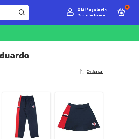
0
Olá!
Faça login
Ou cadastre-se
Eduardo
Ordenar