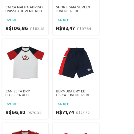
CALÇA MALHA ABRIGO
SHORT SAIA SUPLEX
UNISSEX JUVENIL REDE
JUVENIL REDE
SALESIANA BRASIL
SALESIANA BRASIL
-
5
%
OFF
-
5
%
OFF
R$106,86
R$92,47
R$112,48
R$97,34
CAMISETA DRY
BERMUDA DRY ED.
ED.FISICA REDE
FÍSICA JUVENIL REDE
SALESIANA BRASIL
SALESIANA BRASIL
-
5
%
OFF
-
5
%
OFF
R$66,82
R$71,74
R$70,34
R$75,52