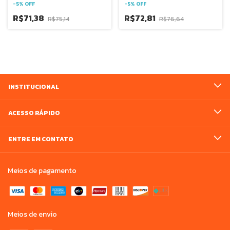
-
5
%
OFF
-
5
%
OFF
R$71,38
R$72,81
R$75,14
R$76,64
INSTITUCIONAL
ACESSO RÁPIDO
ENTRE EM CONTATO
Meios de pagamento
Meios de envio