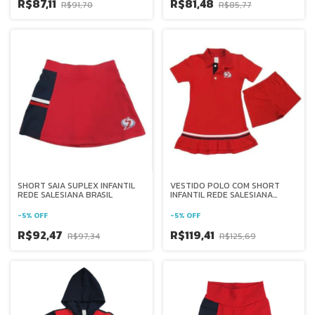
R$87,11
R$81,48
R$91,70
R$85,77
SHORT SAIA SUPLEX INFANTIL
VESTIDO POLO COM SHORT
REDE SALESIANA BRASIL
INFANTIL REDE SALESIANA
BRASIL
-
5
%
OFF
-
5
%
OFF
R$92,47
R$119,41
R$97,34
R$125,69