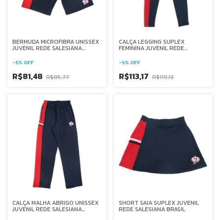
BERMUDA MICROFIBRA UNISSEX
CALÇA LEGGING SUPLEX
JUVENIL REDE SALESIANA
FEMININA JUVENIL REDE
BRASIL
SALESIANA BRASIL
-
5
%
OFF
-
5
%
OFF
R$81,48
R$113,17
R$85,77
R$119,13
CALÇA MALHA ABRIGO UNISSEX
SHORT SAIA SUPLEX JUVENIL
JUVENIL REDE SALESIANA
REDE SALESIANA BRASIL
BRASIL