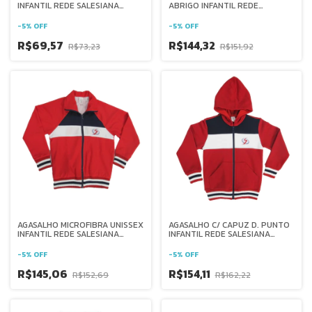
INFANTIL REDE SALESIANA
ABRIGO INFANTIL REDE
BRASIL
SALESIANA BRASIL
-
5
%
OFF
-
5
%
OFF
R$69,57
R$144,32
R$73,23
R$151,92
AGASALHO MICROFIBRA UNISSEX
AGASALHO C/ CAPUZ D. PUNTO
INFANTIL REDE SALESIANA
INFANTIL REDE SALESIANA
BRASIL
BRASIL
-
5
%
OFF
-
5
%
OFF
R$145,06
R$154,11
R$152,69
R$162,22