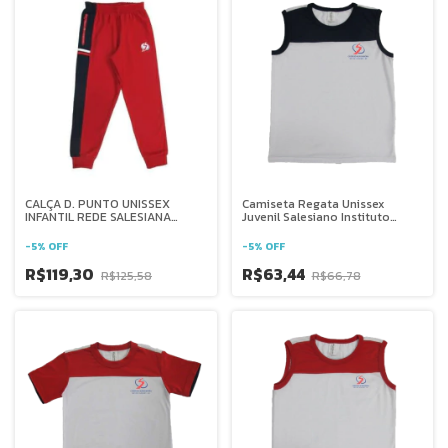
CALÇA D. PUNTO UNISSEX
Camiseta Regata Unissex
INFANTIL REDE SALESIANA
Juvenil Salesiano Instituto
BRASIL
Auxiliadora - RJ
-
5
%
OFF
-
5
%
OFF
R$119,30
R$63,44
R$125,58
R$66,78