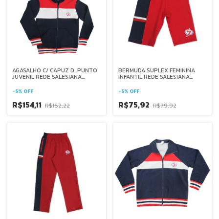
AGASALHO C/ CAPUZ D. PUNTO
BERMUDA SUPLEX FEMININA
JUVENIL REDE SALESIANA
INFANTIL REDE SALESIANA
BRASIL
BRASIL
-
5
%
OFF
-
5
%
OFF
R$154,11
R$75,92
R$162,22
R$79,92