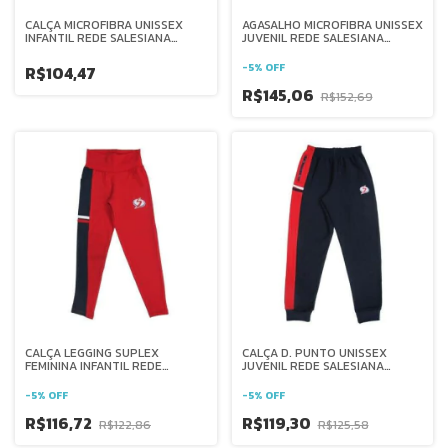
CALÇA MICROFIBRA UNISSEX
AGASALHO MICROFIBRA UNISSEX
INFANTIL REDE SALESIANA
JUVENIL REDE SALESIANA
BRASIL
BRASIL
-
5
%
OFF
R$104,47
R$145,06
R$152,69
CALÇA LEGGING SUPLEX
CALÇA D. PUNTO UNISSEX
FEMININA INFANTIL REDE
JUVENIL REDE SALESIANA
SALESIANA BRASIL
BRASIL
-
5
%
OFF
-
5
%
OFF
R$116,72
R$119,30
R$122,86
R$125,58