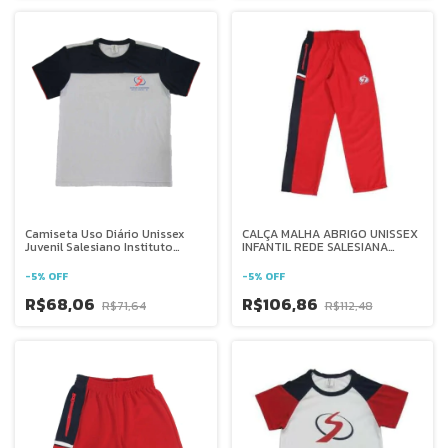
Camiseta Uso Diário Unissex
CALÇA MALHA ABRIGO UNISSEX
Juvenil Salesiano Instituto
INFANTIL REDE SALESIANA
Auxiliadora - RJ
BRASIL
-
5
%
OFF
-
5
%
OFF
R$68,06
R$106,86
R$71,64
R$112,48