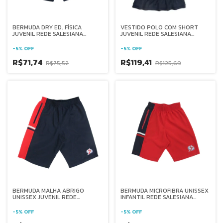
BERMUDA DRY ED. FÍSICA
VESTIDO POLO COM SHORT
JUVENIL REDE SALESIANA
JUVENIL REDE SALESIANA
BRASIL
BRASIL
-
5
%
OFF
-
5
%
OFF
R$71,74
R$119,41
R$75,52
R$125,69
BERMUDA MALHA ABRIGO
BERMUDA MICROFIBRA UNISSEX
UNISSEX JUVENIL REDE
INFANTIL REDE SALESIANA
SALESIANA BRASIL
BRASIL
-
5
%
OFF
-
5
%
OFF