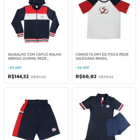
AGASALHO COM CAPUZ MALHA
CAMISETA DRY ED.FISICA REDE
ABRIGO JUVENIL REDE
SALESIANA BRASIL
SALESIANA BRASIL
-
5
%
OFF
-
5
%
OFF
R$144,32
R$66,82
R$151,92
R$70,34