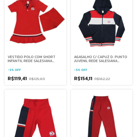
VESTIDO POLO COM SHORT
AGASALHO C/ CAPUZ D. PUNTO
INFANTIL REDE SALESIANA
JUVENIL REDE SALESIANA
BRASIL
BRASIL
-
5
%
OFF
-
5
%
OFF
R$119,41
R$154,11
R$125,69
R$162,22