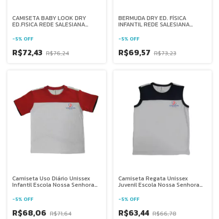
CAMISETA BABY LOOK DRY
BERMUDA DRY ED. FÍSICA
ED.FISICA REDE SALESIANA
INFANTIL REDE SALESIANA
BRASIL
BRASIL
-
5
%
OFF
-
5
%
OFF
R$72,43
R$69,57
R$76,24
R$73,23
Camiseta Uso Diário Unissex
Camiseta Regata Unissex
Infantil Escola Nossa Senhora
Juvenil Escola Nossa Senhora
Auxiliadora Ponte Nova - Mg
Auxiliadora Ponte Nova - Mg
-
5
%
OFF
-
5
%
OFF
R$68,06
R$63,44
R$71,64
R$66,78