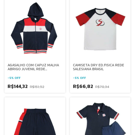
AGASALHO COM CAPUZ MALHA
CAMISETA DRY ED.FISICA REDE
ABRIGO JUVENIL REDE
SALESIANA BRASIL
SALESIANA BRASIL
-
5
%
OFF
-
5
%
OFF
R$144,32
R$66,82
R$151,92
R$70,34