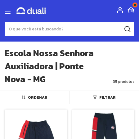
0
Escola Nossa Senhora
Auxiliadora | Ponte
Nova - MG
35 produtos
ORDENAR
FILTRAR