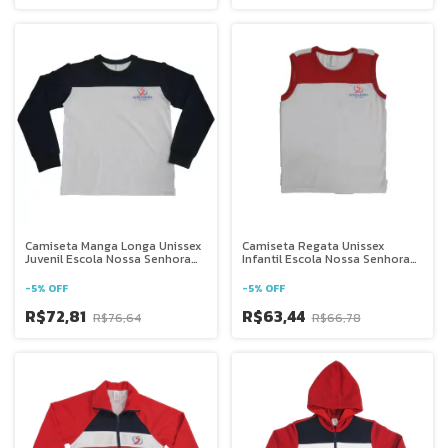
Camiseta Manga Longa Unissex
Camiseta Regata Unissex
Juvenil Escola Nossa Senhora
Infantil Escola Nossa Senhora
Auxiliadora Ponte Nova - Mg
Auxiliadora Ponte Nova - Mg
-
5
%
OFF
-
5
%
OFF
R$72,81
R$63,44
R$76,64
R$66,78