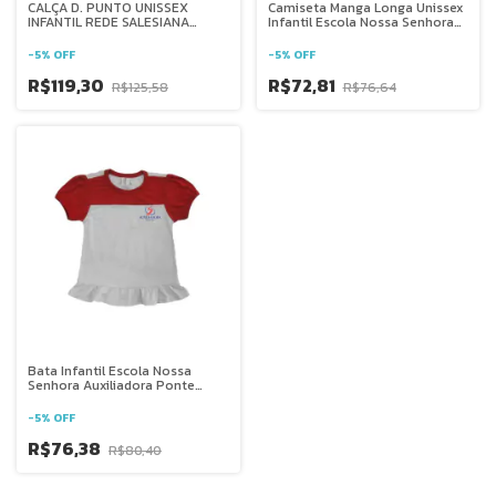
CALÇA D. PUNTO UNISSEX
Camiseta Manga Longa Unissex
INFANTIL REDE SALESIANA
Infantil Escola Nossa Senhora
BRASIL
Auxiliadora Ponte Nova - Mg
-
5
%
OFF
-
5
%
OFF
R$119,30
R$72,81
R$125,58
R$76,64
Bata Infantil Escola Nossa
Senhora Auxiliadora Ponte
Nova - Mg
-
5
%
OFF
R$76,38
R$80,40