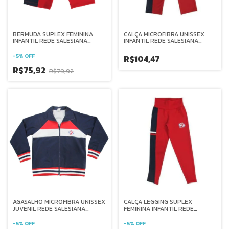
BERMUDA SUPLEX FEMININA
CALÇA MICROFIBRA UNISSEX
INFANTIL REDE SALESIANA
INFANTIL REDE SALESIANA
BRASIL
BRASIL
-
5
%
OFF
R$104,47
R$75,92
R$79,92
AGASALHO MICROFIBRA UNISSEX
CALÇA LEGGING SUPLEX
JUVENIL REDE SALESIANA
FEMININA INFANTIL REDE
BRASIL
SALESIANA BRASIL
-
5
%
OFF
-
5
%
OFF