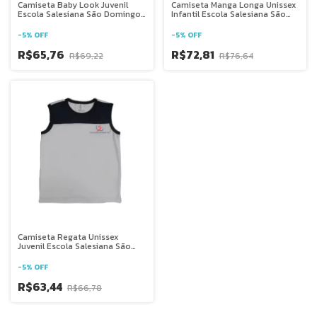
Camiseta Baby Look Juvenil
Camiseta Manga Longa Unissex
Escola Salesiana São Domingos
Infantil Escola Salesiana São
Sávio - DF
Domingos Sávio - DF
-
5
%
OFF
-
5
%
OFF
R$65,76
R$72,81
R$69,22
R$76,64
Camiseta Regata Unissex
Juvenil Escola Salesiana São
Domingos Sávio - DF
-
5
%
OFF
R$63,44
R$66,78