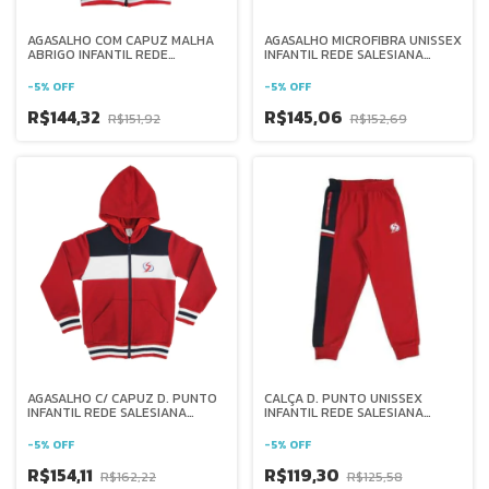
AGASALHO COM CAPUZ MALHA
AGASALHO MICROFIBRA UNISSEX
ABRIGO INFANTIL REDE
INFANTIL REDE SALESIANA
SALESIANA BRASIL
BRASIL
-
5
%
OFF
-
5
%
OFF
R$144,32
R$145,06
R$151,92
R$152,69
AGASALHO C/ CAPUZ D. PUNTO
CALÇA D. PUNTO UNISSEX
INFANTIL REDE SALESIANA
INFANTIL REDE SALESIANA
BRASIL
BRASIL
-
5
%
OFF
-
5
%
OFF
R$154,11
R$119,30
R$162,22
R$125,58