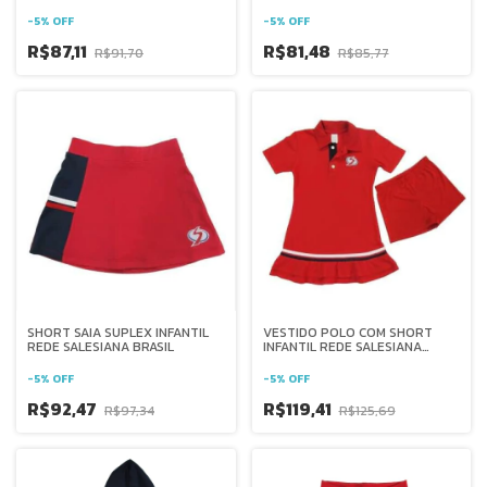
SALESIANA BRASIL
BRASIL
-
5
%
OFF
-
5
%
OFF
R$87,11
R$81,48
R$91,70
R$85,77
SHORT SAIA SUPLEX INFANTIL
VESTIDO POLO COM SHORT
REDE SALESIANA BRASIL
INFANTIL REDE SALESIANA
BRASIL
-
5
%
OFF
-
5
%
OFF
R$92,47
R$119,41
R$97,34
R$125,69