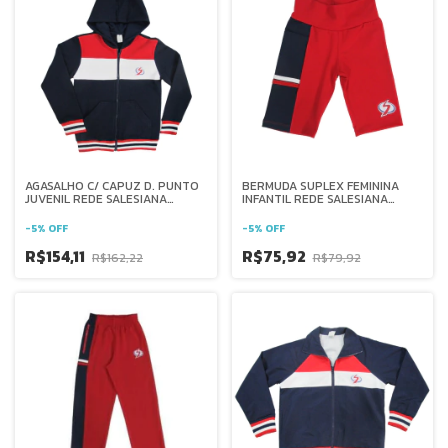
AGASALHO C/ CAPUZ D. PUNTO
BERMUDA SUPLEX FEMININA
JUVENIL REDE SALESIANA
INFANTIL REDE SALESIANA
BRASIL
BRASIL
-
5
%
OFF
-
5
%
OFF
R$154,11
R$75,92
R$162,22
R$79,92