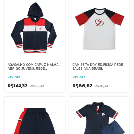
AGASALHO COM CAPUZ MALHA
CAMISETA DRY ED.FISICA REDE
ABRIGO JUVENIL REDE
SALESIANA BRASIL
SALESIANA BRASIL
-
5
%
OFF
-
5
%
OFF
R$144,32
R$66,82
R$151,92
R$70,34