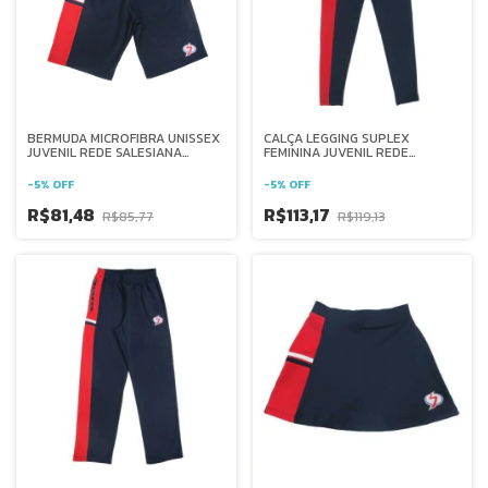
BERMUDA MICROFIBRA UNISSEX
CALÇA LEGGING SUPLEX
JUVENIL REDE SALESIANA
FEMININA JUVENIL REDE
BRASIL
SALESIANA BRASIL
-
5
%
OFF
-
5
%
OFF
R$81,48
R$113,17
R$85,77
R$119,13