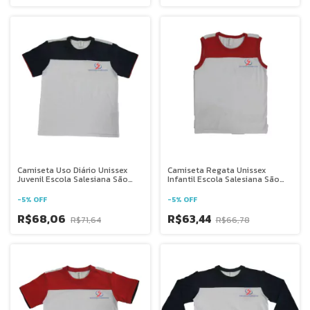
Camiseta Uso Diário Unissex
Camiseta Regata Unissex
Juvenil Escola Salesiana São
Infantil Escola Salesiana São
Domingos Sávio - DF
Domingos Sávio - DF
-
5
%
OFF
-
5
%
OFF
R$68,06
R$63,44
R$71,64
R$66,78