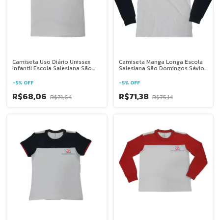
Camiseta Uso Diário Unissex
Camiseta Manga Longa Escola
Infantil Escola Salesiana São
Salesiana São Domingos Sávio
Domingos Sávio - DF
- DF
-
5
%
OFF
-
5
%
OFF
R$68,06
R$71,38
R$71,64
R$75,14