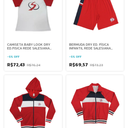
CAMISETA BABY LOOK DRY
BERMUDA DRY ED. FÍSICA
ED.FISICA REDE SALESIANA
INFANTIL REDE SALESIANA
BRASIL
BRASIL
-
5
%
OFF
-
5
%
OFF
R$72,43
R$69,57
R$76,24
R$73,23