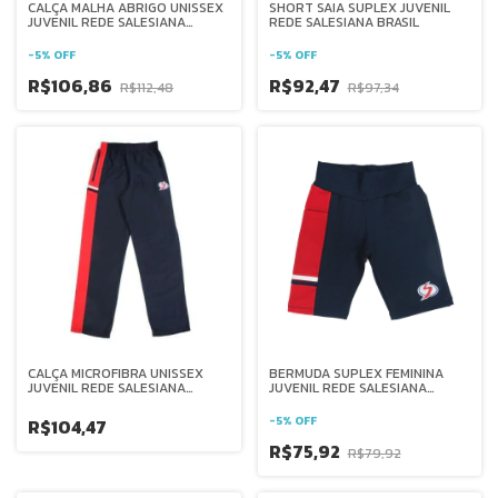
CALÇA MALHA ABRIGO UNISSEX
SHORT SAIA SUPLEX JUVENIL
JUVENIL REDE SALESIANA
REDE SALESIANA BRASIL
BRASIL
-
5
%
OFF
-
5
%
OFF
R$106,86
R$92,47
R$112,48
R$97,34
CALÇA MICROFIBRA UNISSEX
BERMUDA SUPLEX FEMININA
JUVENIL REDE SALESIANA
JUVENIL REDE SALESIANA
BRASIL
BRASIL
-
5
%
OFF
R$104,47
R$75,92
R$79,92